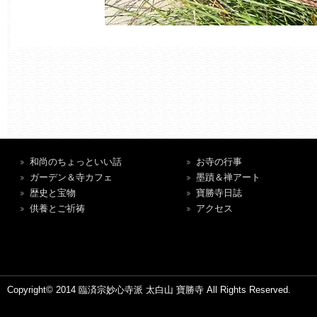
和尚のちょっといい話
お寺の行事
ガーデン＆寺カフェ
墨蹟＆禅アート
歴史と宝物
寶勝寺日誌
供養とご祈祷
アクセス
Copyright© 2014 臨済宗妙心寺派 太白山 寶勝寺 All Rights Reserved.