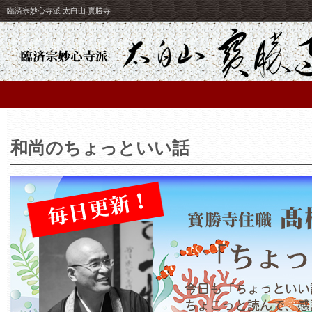
臨済宗妙心寺派 太白山 寳勝寺
和尚のちょっといい話