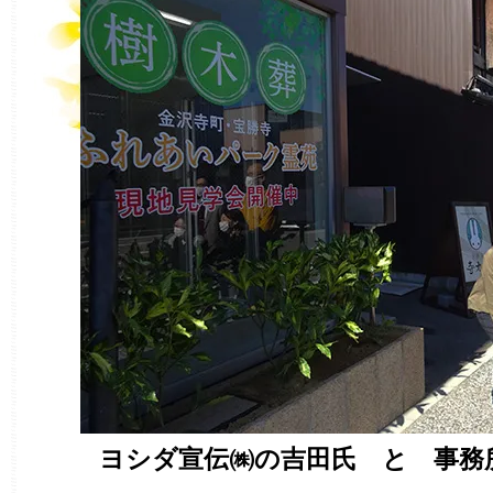
ヨシダ宣伝㈱の吉田氏 と 事務