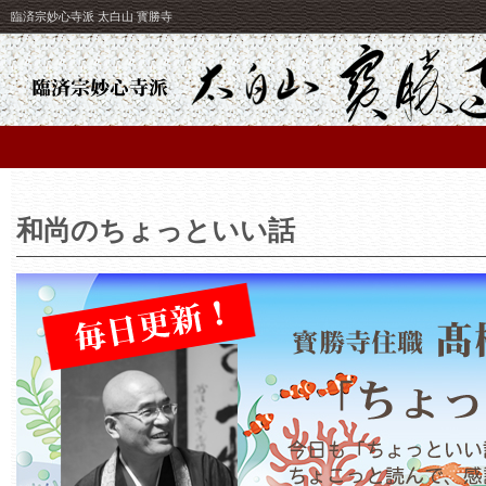
臨済宗妙心寺派 太白山 寳勝寺
和尚のちょっといい話