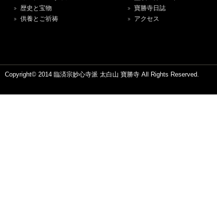
歴史と宝物
寶勝寺日誌
供養とご祈祷
アクセス
Copyright© 2014 臨済宗妙心寺派 太白山 寶勝寺 All Rights Reserved.