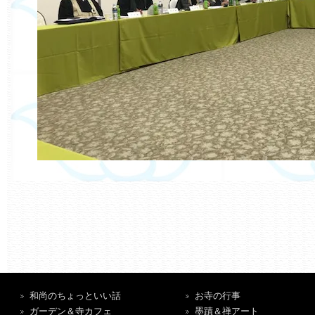
和尚のちょっといい話
お寺の行事
ガーデン＆寺カフェ
墨蹟＆禅アート