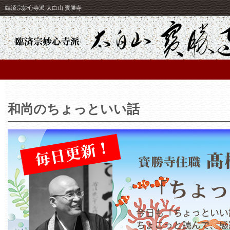
臨済宗妙心寺派 太白山 寳勝寺
和尚のちょっといい話