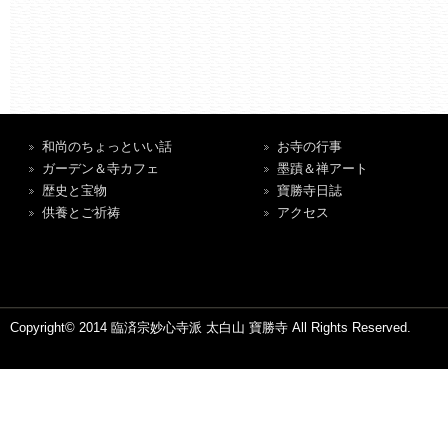
和尚のちょっといい話
お寺の行事
ガーデン＆寺カフェ
墨蹟＆禅アート
歴史と宝物
寶勝寺日誌
供養とご祈祷
アクセス
Copyright© 2014 臨済宗妙心寺派 太白山 寶勝寺 All Rights Reserved.