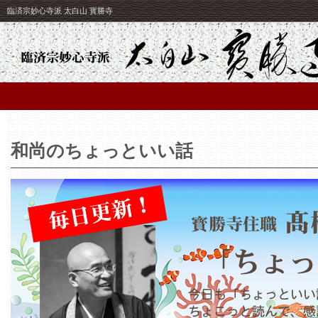
臨済宗妙心寺派 太白山 寳勝寺
和尚のちょっといい話