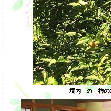
境内 の 柿の