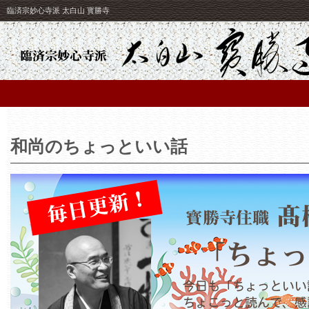
臨済宗妙心寺派 太白山 寳勝寺
和尚のちょっといい話