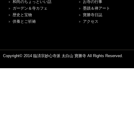
和尚のちょっといい話
お寺の行事
ガーデン＆寺カフェ
墨蹟＆禅アート
歴史と宝物
寶勝寺日誌
供養とご祈祷
アクセス
Copyright© 2014 臨済宗妙心寺派 太白山 寶勝寺 All Rights Reserved.