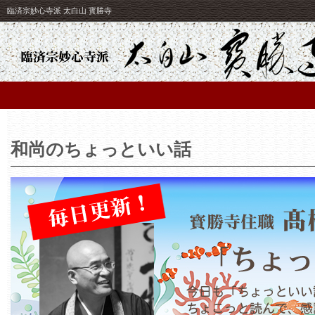
臨済宗妙心寺派 太白山 寳勝寺
和尚のちょっといい話