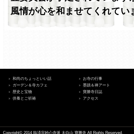
風情が心を和ませてくれてい
和尚のちょっといい話
お寺の行事
ガーデン＆寺カフェ
墨蹟＆禅アート
歴史と宝物
寶勝寺日誌
供養とご祈祷
アクセス
Copyright© 2014 臨済宗妙心寺派 太白山 寶勝寺 All Rights Reserved.