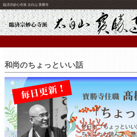
臨済宗妙心寺派 太白山 寳勝寺
和尚のちょっといい話