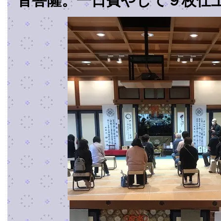
音菩薩。一日費やして９枚仕