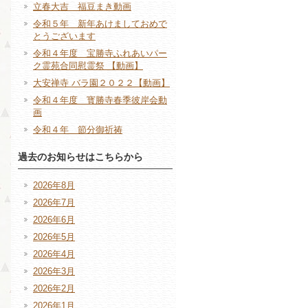
立春大吉 福豆まき動画
令和５年 新年あけましておめで
とうございます
令和４年度 宝勝寺ふれあいパー
ク霊苑合同慰霊祭 【動画】
大安禅寺 バラ園２０２２【動画】
令和４年度 寳勝寺春季彼岸会動
画
令和４年 節分御祈祷
過去のお知らせはこちらから
2026年8月
2026年7月
2026年6月
2026年5月
2026年4月
2026年3月
2026年2月
2026年1月