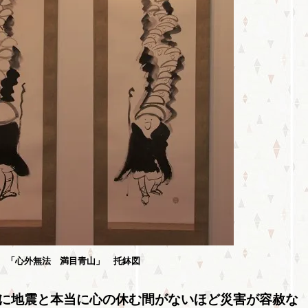
「心外無法 満目青山」 托鉢図
に地震と本当に心の休む間がないほど災害が容赦な