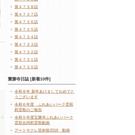
第４７３８話
第４７３７話
第４７３６話
第４７３５話
第４７３４話
第４７３３話
第４７３２話
第４７３１話
第４７３０話
寶勝寺日誌 [新着10件]
令和８年 新年あけましておめでと
うございます
令和６年度 ふれあいパーク霊苑
慰霊祭のご報告
令和５年度宝勝寺ふれあいパーク
霊苑合同慰霊祭動画
アートサクレ芸術祭2019 動画