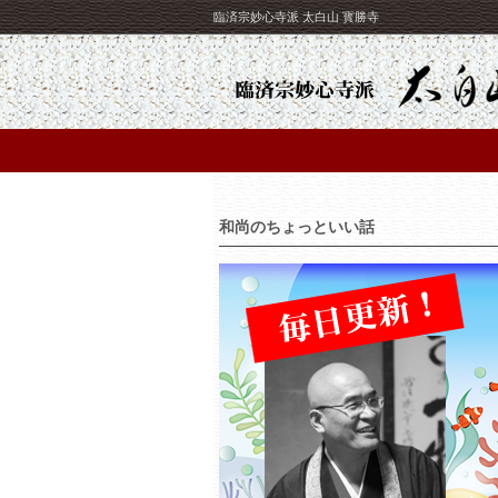
臨済宗妙心寺派 太白山 寳勝寺
和尚のちょっといい話