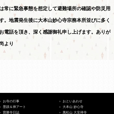
は常に緊急事態を想定して避難場所の確認や防災用
す。地震発生後に大本山妙心寺宗務本所並びに多く
お電話を頂き、深く感謝御礼申し上げます。ありが
尚より
お寺の行事
おといあわせ
墨蹟＆禅アート
大本山 妙心寺
寶勝寺日誌
萬松山 大安禅寺