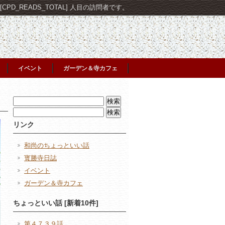
PD_READS_TOTAL] 人目の訪問者です。
イベント
ガーデン＆寺カフェ
検
索:
検
索:
リンク
和尚のちょっといい話
寳勝寺日誌
イベント
ガーデン＆寺カフェ
ちょっといい話 [新着10件]
第４７３９話