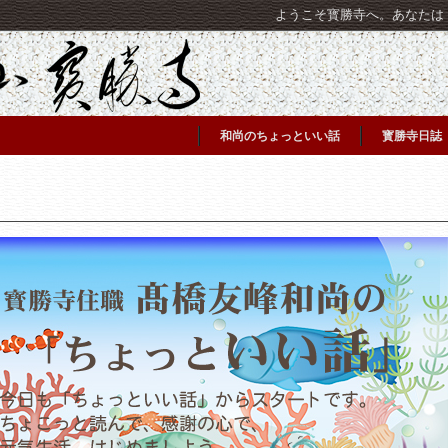
ようこそ寳勝寺へ。あなたは [C
和尚のちょっといい話
寳勝寺日誌