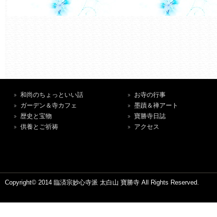
和尚のちょっといい話
お寺の行事
ガーデン＆寺カフェ
墨蹟＆禅アート
歴史と宝物
寶勝寺日誌
供養とご祈祷
アクセス
Copyright© 2014 臨済宗妙心寺派 太白山 寶勝寺 All Rights Reserved.