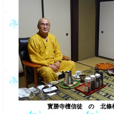
寳勝寺檀信徒 の 北條