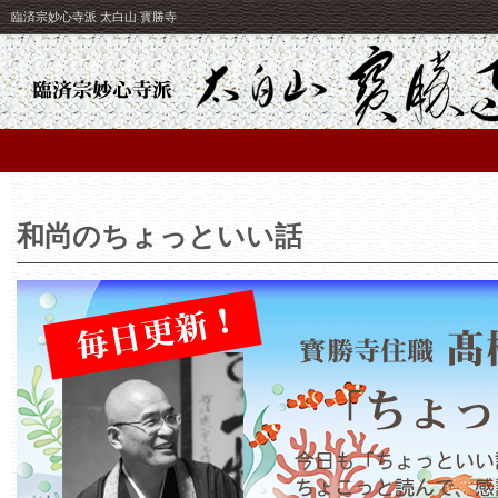
臨済宗妙心寺派 太白山 寳勝寺
和尚のちょっといい話