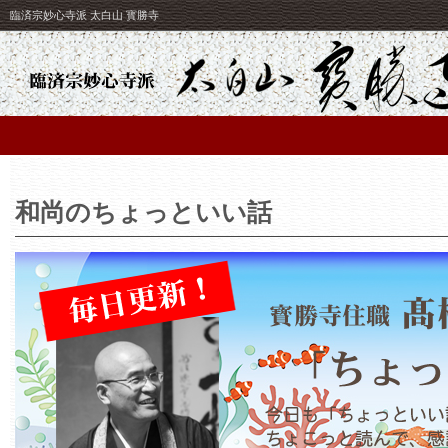
臨済宗妙心寺派 太白山 寳勝寺
和尚のちょっといい話