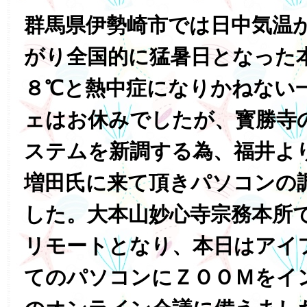
群馬県伊勢崎市では日中気温
がり全国的に猛暑日となった
８℃と熱中症になりかねない
ェはお休みでしたが、寳勝寺
ステムを新調する為、福井よ
増田氏に来て頂きパソコンの
した。大本山妙心寺宗務本所
リモートとなり、本日はアイ
てのパソコンにＺＯＯＭをイ