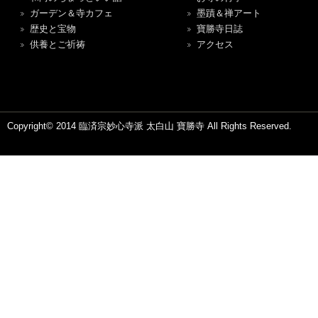
ガーデン＆寺カフェ
墨蹟＆禅アート
歴史と宝物
寶勝寺日誌
供養とご祈祷
アクセス
Copyright© 2014 臨済宗妙心寺派 太白山 寶勝寺 All Rights Reserved.