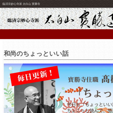
臨済宗妙心寺派 太白山 寳勝寺
和尚のちょっといい話