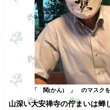
「 関(かん) 」 のマスク
山深い大安禅寺の佇まいは蝉