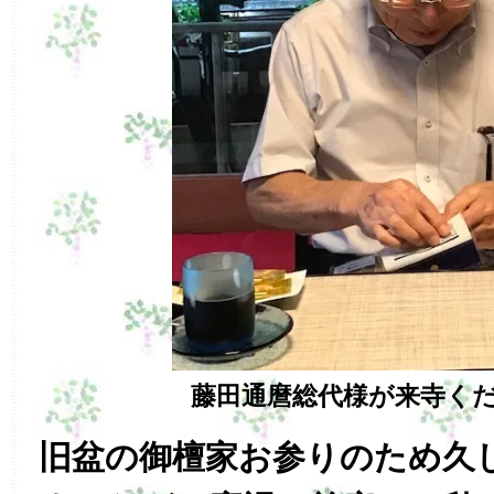
藤田通麿総代様が来寺く
旧盆の御檀家お参りのため久