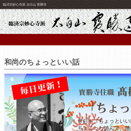
臨済宗妙心寺派 太白山 寳勝寺
和尚のちょっといい話