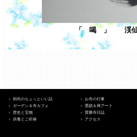
「 喝 」 渓
和尚のちょっといい話
お寺の行事
ガーデン＆寺カフェ
墨蹟＆禅アート
歴史と宝物
寶勝寺日誌
供養とご祈祷
アクセス