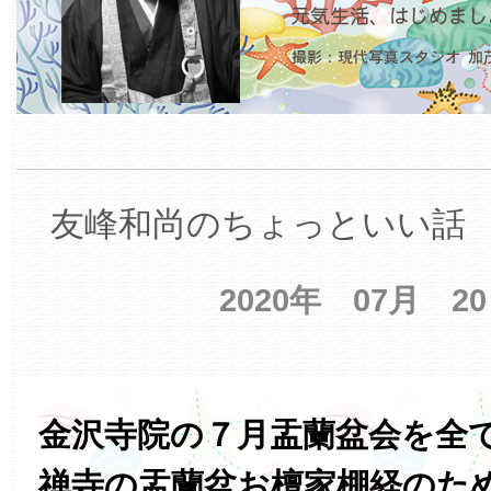
友峰和尚のちょっといい話 【
2020年 07月 2
金沢寺院の７月盂蘭盆会を全
禅寺の盂蘭盆お檀家棚経のた