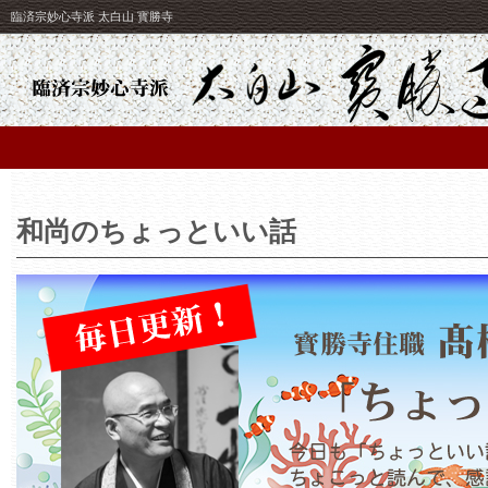
臨済宗妙心寺派 太白山 寳勝寺
和尚のちょっといい話