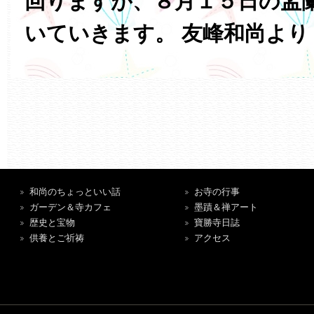
回りますが、８月１５日の盂
いていきます。 友峰和尚より
和尚のちょっといい話
お寺の行事
ガーデン＆寺カフェ
墨蹟＆禅アート
歴史と宝物
寶勝寺日誌
供養とご祈祷
アクセス