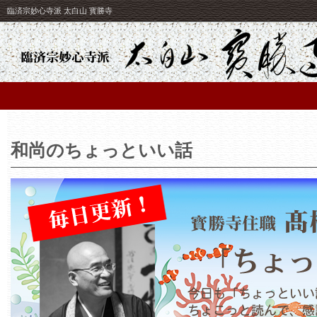
臨済宗妙心寺派 太白山 寳勝寺
和尚のちょっといい話