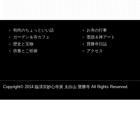
和尚のちょっといい話
お寺の行事
ガーデン＆寺カフェ
墨蹟＆禅アート
歴史と宝物
寶勝寺日誌
供養とご祈祷
アクセス
Copyright© 2014 臨済宗妙心寺派 太白山 寶勝寺 All Rights Reserved.