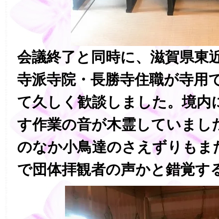
会議終了と同時に、滋賀県東
寺派寺院・長勝寺住職が寺用
て久しく歓談しました。境内
す作業の音が木霊していまし
のなか小鳥達のさえずりもま
で団体拝観者の声かと錯覚す