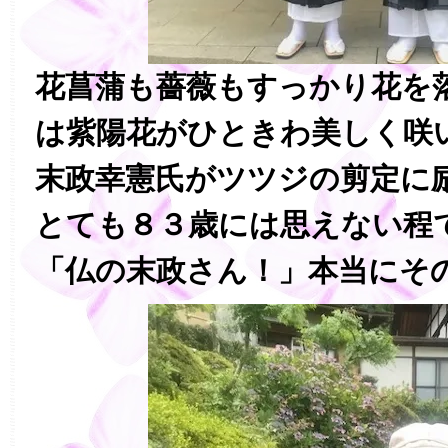
花菖蒲も薔薇もすっかり花を
は紫陽花がひときわ美しく咲
末政幸憲氏がツツジの剪定に
とても８３歳には思えない程
「仏の末政さん！」本当にそ