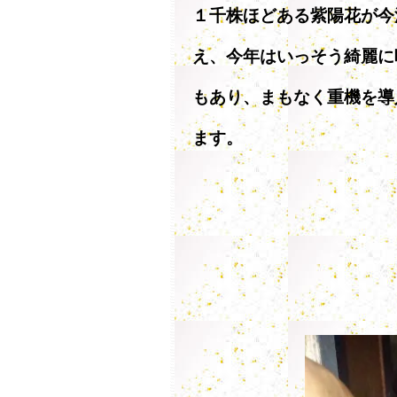
１千株ほどある紫陽花が今
え、今年はいっそう綺麗に
もあり、まもなく重機を導
ます。