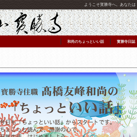
ようこそ寳勝寺へ。あなたは [C
和尚のちょっといい話
寳勝寺日誌