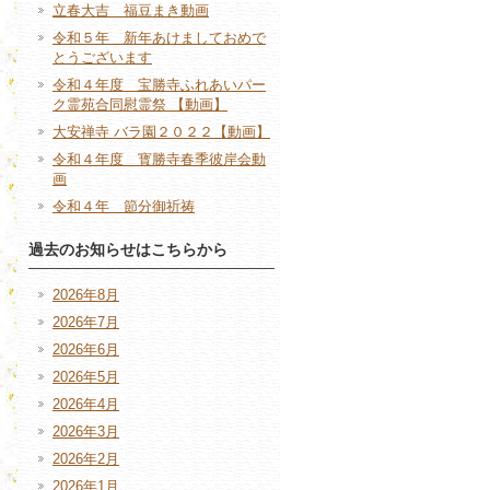
立春大吉 福豆まき動画
令和５年 新年あけましておめで
とうございます
令和４年度 宝勝寺ふれあいパー
ク霊苑合同慰霊祭 【動画】
大安禅寺 バラ園２０２２【動画】
令和４年度 寳勝寺春季彼岸会動
画
令和４年 節分御祈祷
過去のお知らせはこちらから
2026年8月
2026年7月
2026年6月
2026年5月
2026年4月
2026年3月
2026年2月
2026年1月