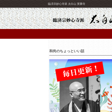
臨済宗妙心寺派 太白山 寳勝寺
和尚のちょっといい話