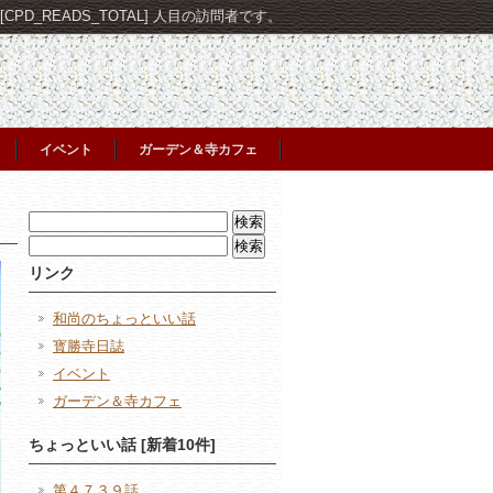
PD_READS_TOTAL] 人目の訪問者です。
イベント
ガーデン＆寺カフェ
検
索:
検
索:
リンク
和尚のちょっといい話
寳勝寺日誌
イベント
ガーデン＆寺カフェ
ちょっといい話 [新着10件]
第４７３９話