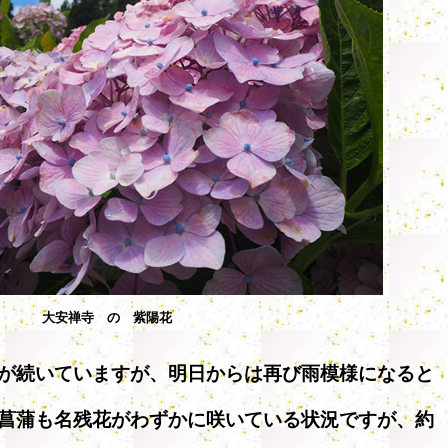
大安禅寺 の 紫陽花
が続いていますが、明日からは再び雨模様になると
菖蒲も名残花がわずかに咲いている状況ですが、約