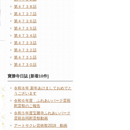
第４７３８話
第４７３７話
第４７３６話
第４７３５話
第４７３４話
第４７３３話
第４７３２話
第４７３１話
第４７３０話
寶勝寺日誌 [新着10件]
令和８年 新年あけましておめでと
うございます
令和６年度 ふれあいパーク霊苑
慰霊祭のご報告
令和５年度宝勝寺ふれあいパーク
霊苑合同慰霊祭動画
アートサクレ芸術祭2019 動画