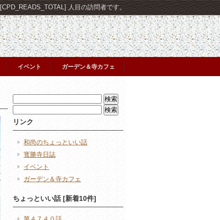
PD_READS_TOTAL] 人目の訪問者です。
イベント
ガーデン＆寺カフェ
検
索:
検
索:
リンク
和尚のちょっといい話
寳勝寺日誌
イベント
ガーデン＆寺カフェ
ちょっといい話 [新着10件]
第４７４０話