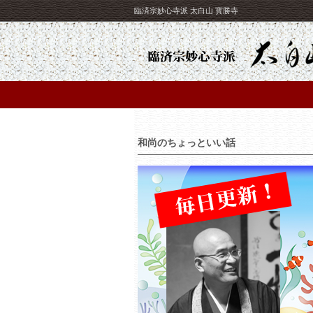
臨済宗妙心寺派 太白山 寳勝寺
和尚のちょっといい話