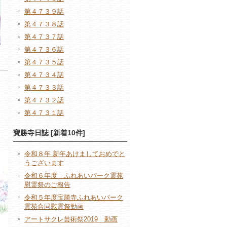
第４７３９話
第４７３８話
第４７３７話
第４７３６話
第４７３５話
第４７３４話
第４７３３話
第４７３２話
第４７３１話
寶勝寺日誌 [新着10件]
令和８年 新年あけましておめでと
うございます
令和６年度 ふれあいパーク霊苑
慰霊祭のご報告
令和５年度宝勝寺ふれあいパーク
霊苑合同慰霊祭動画
アートサクレ芸術祭2019 動画