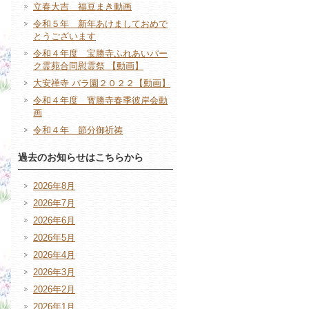
立春大吉 福豆まき動画
令和５年 新年あけましておめで
とうございます
令和４年度 宝勝寺ふれあいパー
ク霊苑合同慰霊祭 【動画】
大安禅寺 バラ園２０２２【動画】
令和４年度 寳勝寺春季彼岸会動
画
令和４年 節分御祈祷
過去のお知らせはこちらから
2026年8月
2026年7月
2026年6月
2026年5月
2026年4月
2026年3月
2026年2月
2026年1月