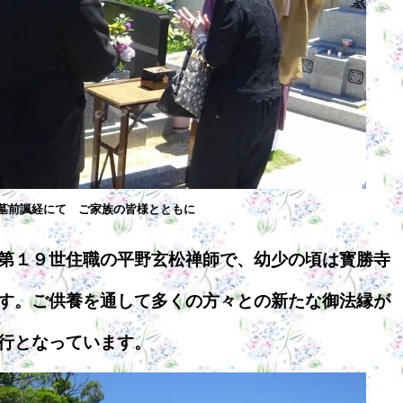
墓前諷経にて ご家族の皆様とともに
第１９世住職の平野玄松禅師で、幼少の頃は寳勝寺
す。ご供養を通して多くの方々との新たな御法縁が
行となっています。