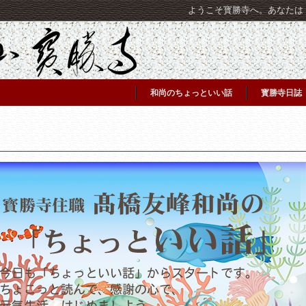
ようこそ寳勝寺へ。あなたは [C
和尚のちょっといい話
寳勝寺日誌