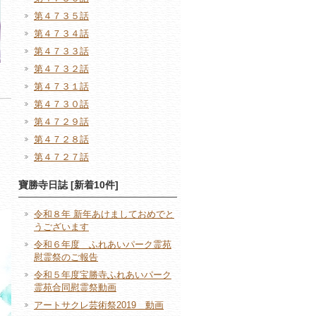
第４７３５話
第４７３４話
第４７３３話
第４７３２話
第４７３１話
第４７３０話
第４７２９話
第４７２８話
第４７２７話
寶勝寺日誌 [新着10件]
令和８年 新年あけましておめでと
うございます
令和６年度 ふれあいパーク霊苑
慰霊祭のご報告
令和５年度宝勝寺ふれあいパーク
霊苑合同慰霊祭動画
アートサクレ芸術祭2019 動画