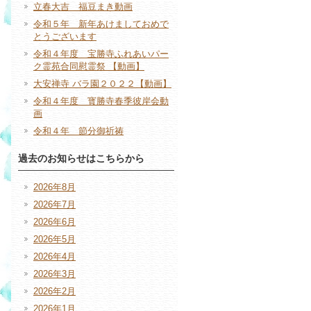
立春大吉 福豆まき動画
令和５年 新年あけましておめで
とうございます
令和４年度 宝勝寺ふれあいパー
ク霊苑合同慰霊祭 【動画】
大安禅寺 バラ園２０２２【動画】
令和４年度 寳勝寺春季彼岸会動
画
令和４年 節分御祈祷
過去のお知らせはこちらから
2026年8月
2026年7月
2026年6月
2026年5月
2026年4月
2026年3月
2026年2月
2026年1月