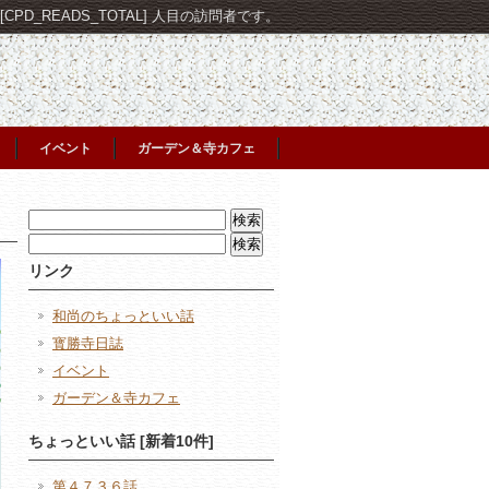
PD_READS_TOTAL] 人目の訪問者です。
イベント
ガーデン＆寺カフェ
検
索:
検
索:
リンク
和尚のちょっといい話
寳勝寺日誌
イベント
ガーデン＆寺カフェ
ちょっといい話 [新着10件]
第４７３６話