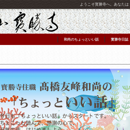
ようこそ寳勝寺へ。あなたは [C
和尚のちょっといい話
寳勝寺日誌