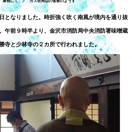
 庫裡にて ／ ガス台周辺の査察のようす
日となりました。時折強く吹く南風が境内を通り抜
。午前９時半より、金沢市消防局中央消防署味噌蔵
勝寺と少林寺の２カ所で行われました。