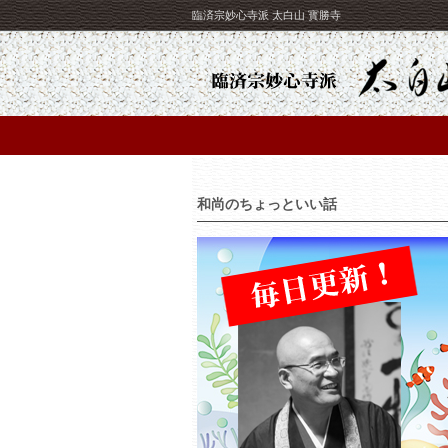
臨済宗妙心寺派 太白山 寳勝寺
和尚のちょっといい話