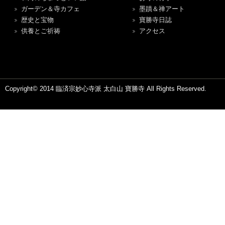
ガーデン＆寺カフェ
墨蹟＆禅アート
歴史と宝物
寶勝寺日誌
供養とご祈祷
アクセス
Copyright© 2014 臨済宗妙心寺派 太白山 寶勝寺 All Rights Reserved.