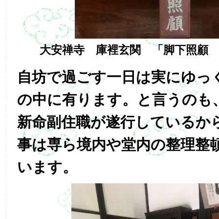
大安禅寺 庫裡玄関 「脚下照顧
自坊で過ごす一日は実にゆっ
の中に有ります。と言うのも
新命副住職が遂行しているか
事は専ら境内や堂内の整理整
います。