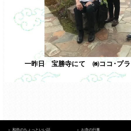
一昨日 宝勝寺にて ㈱ココ･プ
和尚のちょっといい話
お寺の行事