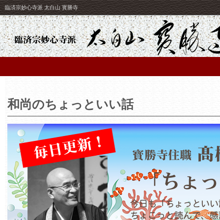
臨済宗妙心寺派 太白山 寳勝寺
和尚のちょっといい話