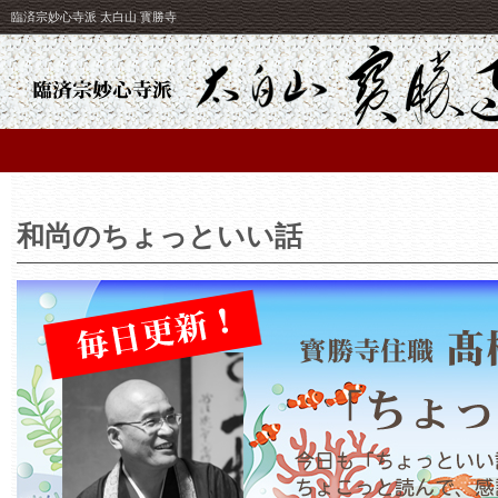
臨済宗妙心寺派 太白山 寳勝寺
和尚のちょっといい話