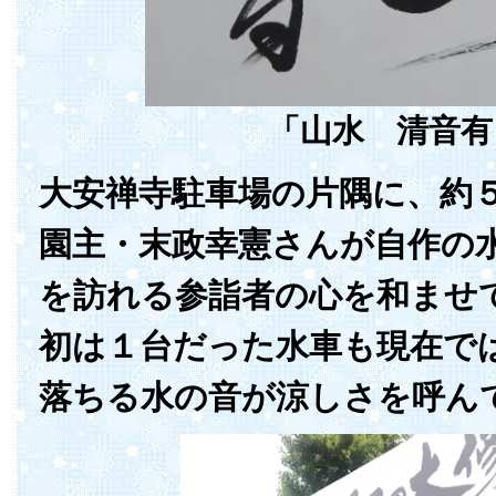
「山水 清音有
大安禅寺駐車場の片隅に、約
園主・末政幸憲さんが自作の
を訪れる参詣者の心を和ませ
初は１台だった水車も現在で
落ちる水の音が涼しさを呼ん