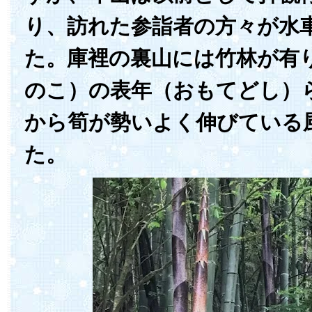
り、訪れた参詣者の方々が水
た。庫裡の裏山には竹林が有
のこ）の表年（おもてどし）
から筍が勢いよく伸びている
た。