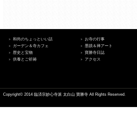
和尚のちょっといい話
お寺の行事
ガーデン＆寺カフェ
墨蹟＆禅アート
歴史と宝物
寶勝寺日誌
供養とご祈祷
アクセス
Copyright© 2014 臨済宗妙心寺派 太白山 寶勝寺 All Rights Reserved.