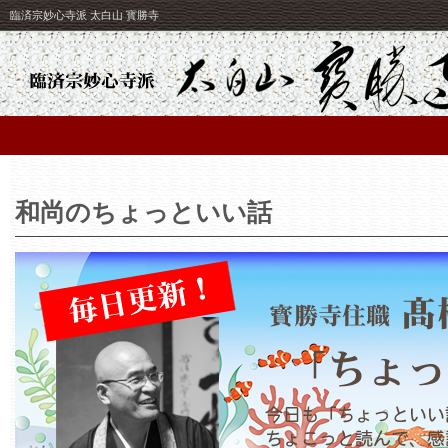
臨済宗妙心寺派 太白山 寳勝寺
和尚のちょっといい話