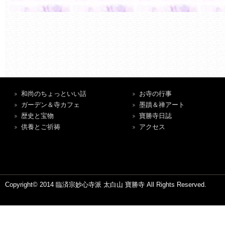
和尚のちょっといい話
お寺の行事
ガーデン＆寺カフェ
墨蹟＆禅アート
歴史と宝物
寶勝寺日誌
供養とご祈祷
アクセス
Copyright© 2014 臨済宗妙心寺派 太白山 寶勝寺 All Rights Reserved.