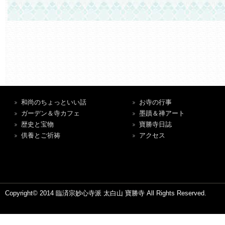
和尚のちょっといい話
お寺の行事
ガーデン＆寺カフェ
墨蹟＆禅アート
歴史と宝物
寶勝寺日誌
供養とご祈祷
アクセス
Copyright© 2014 臨済宗妙心寺派 太白山 寶勝寺 All Rights Reserved.