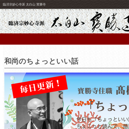
臨済宗妙心寺派 太白山 寳勝寺
和尚のちょっといい話