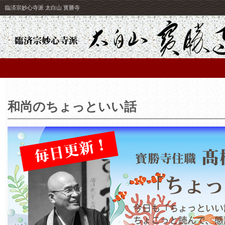
臨済宗妙心寺派 太白山 寳勝寺
和尚のちょっといい話