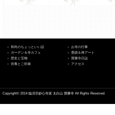
和尚のちょっといい話
お寺の行事
ガーデン＆寺カフェ
墨蹟＆禅アート
歴史と宝物
寶勝寺日誌
供養とご祈祷
アクセス
Copyright© 2014 臨済宗妙心寺派 太白山 寶勝寺 All Rights Reserved.