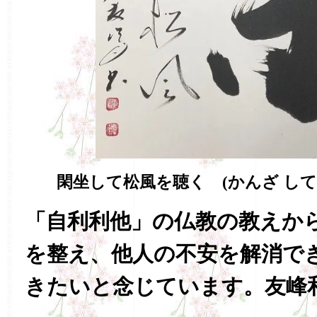
閑坐して松風を聴く (かんざ して 
「自利利他」の仏教の教えか
を整え、他人の不安を解消で
きたいと念じています。友峰