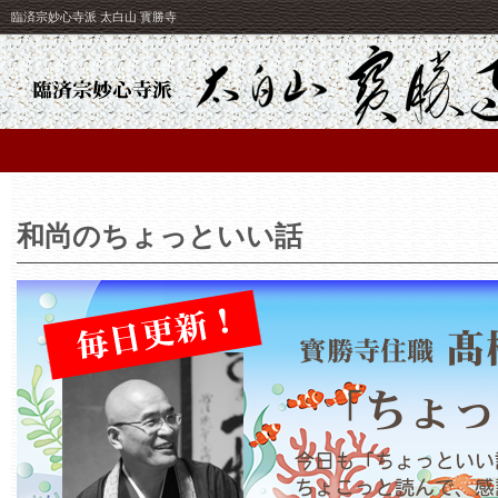
臨済宗妙心寺派 太白山 寳勝寺
和尚のちょっといい話