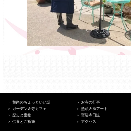
和尚のちょっといい話
お寺の行事
ガーデン＆寺カフェ
墨蹟＆禅アート
歴史と宝物
寶勝寺日誌
供養とご祈祷
アクセス