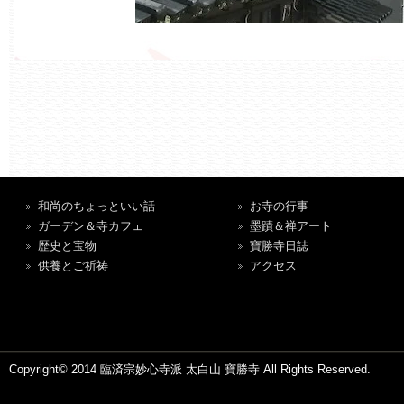
和尚のちょっといい話
お寺の行事
ガーデン＆寺カフェ
墨蹟＆禅アート
歴史と宝物
寶勝寺日誌
供養とご祈祷
アクセス
Copyright© 2014 臨済宗妙心寺派 太白山 寶勝寺 All Rights Reserved.