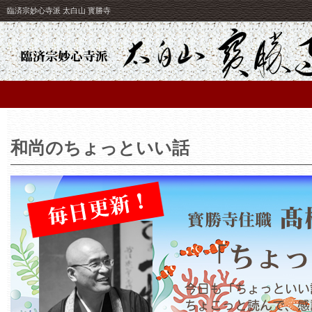
臨済宗妙心寺派 太白山 寳勝寺
和尚のちょっといい話