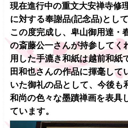
現在進行中の重文大安禅寺修
に対する奉謝品(記念品)とし
この度完成し、卑山御用達・
の斎藤公一さんが持参してく
用した手漉き和紙は越前和紙
田和也さんの作品に揮毫して
いた御礼の品として、今後も
和尚の色々な墨蹟禅画を表具
ています。