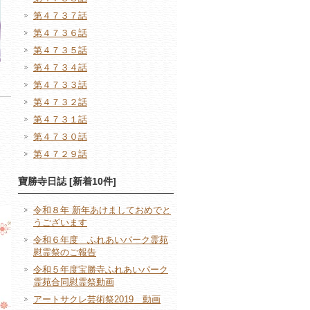
第４７３７話
第４７３６話
第４７３５話
第４７３４話
第４７３３話
第４７３２話
第４７３１話
第４７３０話
第４７２９話
寶勝寺日誌 [新着10件]
令和８年 新年あけましておめでと
うございます
令和６年度 ふれあいパーク霊苑
慰霊祭のご報告
令和５年度宝勝寺ふれあいパーク
霊苑合同慰霊祭動画
アートサクレ芸術祭2019 動画