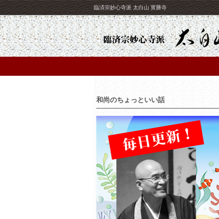
臨済宗妙心寺派 太白山 寳勝寺
和尚のちょっといい話