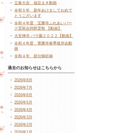
立春大吉 福豆まき動画
令和５年 新年あけましておめで
とうございます
令和４年度 宝勝寺ふれあいパー
ク霊苑合同慰霊祭 【動画】
大安禅寺 バラ園２０２２【動画】
令和４年度 寳勝寺春季彼岸会動
画
令和４年 節分御祈祷
過去のお知らせはこちらから
2026年8月
2026年7月
2026年6月
2026年5月
2026年4月
2026年3月
2026年2月
2026年1月