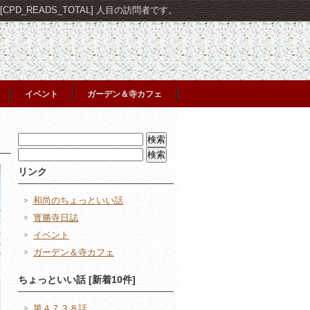
PD_READS_TOTAL] 人目の訪問者です。
イベント
ガーデン＆寺カフェ
検
索:
検
索:
リンク
和尚のちょっといい話
寳勝寺日誌
イベント
ガーデン＆寺カフェ
ちょっといい話 [新着10件]
第４７３８話