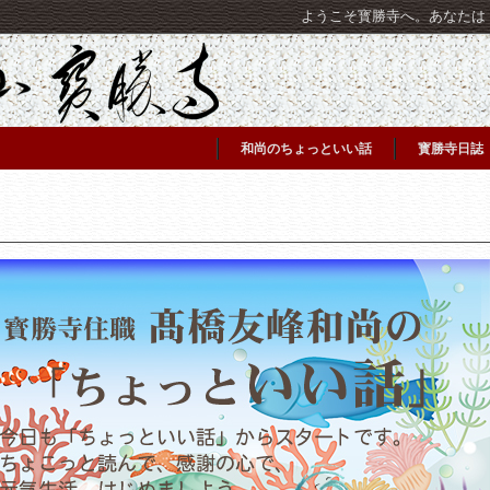
ようこそ寳勝寺へ。あなたは [C
和尚のちょっといい話
寳勝寺日誌