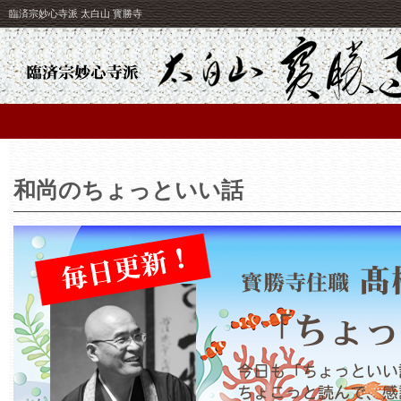
臨済宗妙心寺派 太白山 寳勝寺
和尚のちょっといい話