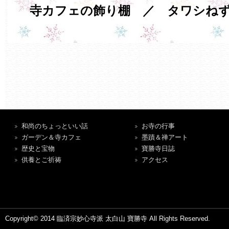
寺カフェの飾り棚 ／ タワシねず
和尚のちょっといい話
お寺の行事
ガーデン＆寺カフェ
墨蹟＆禅アート
歴史と宝物
寶勝寺日誌
供養とご祈祷
アクセス
Copyright© 2014 臨済宗妙心寺派 太白山 寶勝寺 All Rights Reserved.