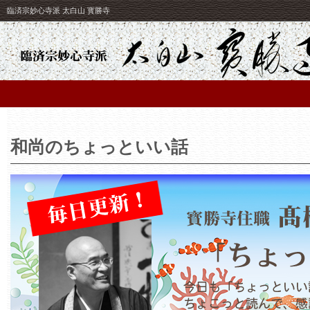
臨済宗妙心寺派 太白山 寳勝寺
和尚のちょっといい話