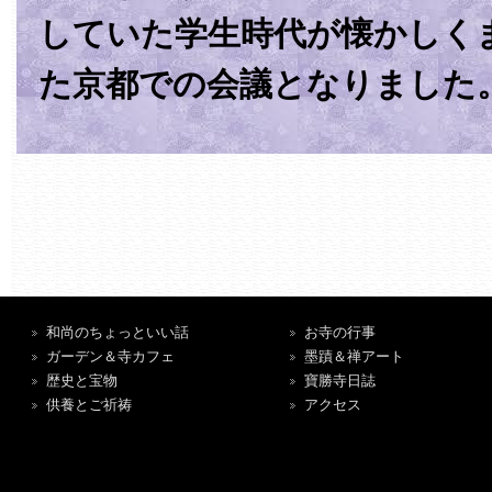
していた学生時代が懐かしく
た京都での会議となりました
和尚のちょっといい話
お寺の行事
ガーデン＆寺カフェ
墨蹟＆禅アート
歴史と宝物
寶勝寺日誌
供養とご祈祷
アクセス