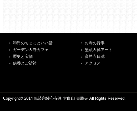
和尚のちょっといい話
お寺の行事
ガーデン＆寺カフェ
墨蹟＆禅アート
歴史と宝物
寶勝寺日誌
供養とご祈祷
アクセス
Copyright© 2014 臨済宗妙心寺派 太白山 寶勝寺 All Rights Reserved.