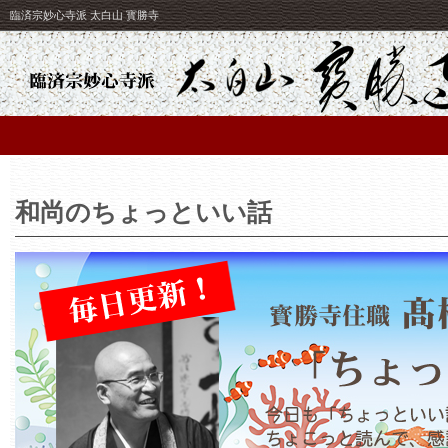
臨済宗妙心寺派 太白山 寳勝寺
和尚のちょっといい話