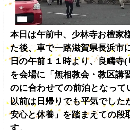
本日は午前中、少林寺お檀家
た後、車で一路滋賀県長浜市
日の午前１１時より、良疇寺(
を会場に「無相教会・教区講
のに合わせての前泊となって
以前は日帰りでも平気でした
安心と休養」を踏まえての段
す。