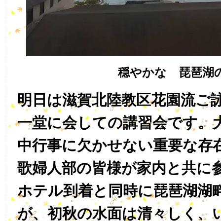
穏やかな 琵琶湖
明日は滋賀北陸教区花園流ご
一堂に会しての講習会です。
中行事に欠かせない重要な存
歌婦人部の皆様が家内と共に
ホテル到着と同時に琵琶湖湖
が、初秋の水面は清々しく、