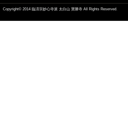
Copyright© 2014 臨済宗妙心寺派 太白山 寶勝寺 All Rights Reserved.