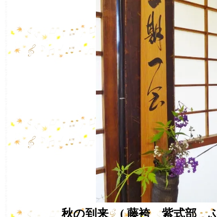
秋の到来 ( 藤袴 紫式部 ふ