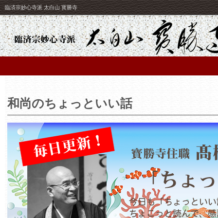
臨済宗妙心寺派 太白山 寳勝寺
和尚のちょっといい話