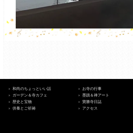
和尚のちょっといい話
お寺の行事
ガーデン＆寺カフェ
墨蹟＆禅アート
歴史と宝物
寶勝寺日誌
供養とご祈祷
アクセス