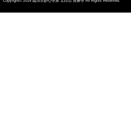
Copyright© 2014 臨済宗妙心寺派 太白山 寶勝寺 All Rights Reserved.