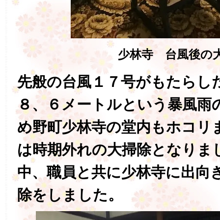
少林寺 台風後の
先般の台風１７号がもたらし
８、６メートルという暴風雨
め野町少林寺の堂内もホコリ
は時期外れの大掃除となりま
中、職員と共に少林寺に出向
除をしました。