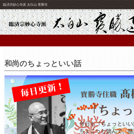
臨済宗妙心寺派 太白山 寳勝寺
和尚のちょっといい話