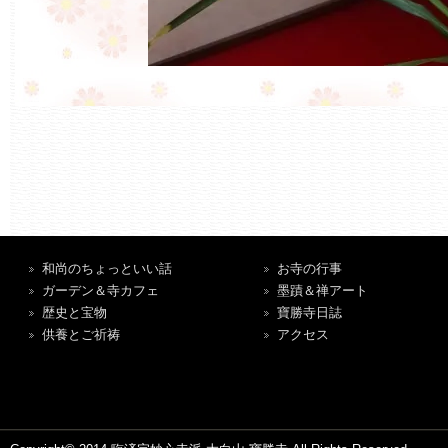
和尚のちょっといい話
お寺の行事
ガーデン＆寺カフェ
墨蹟＆禅アート
歴史と宝物
寶勝寺日誌
供養とご祈祷
アクセス