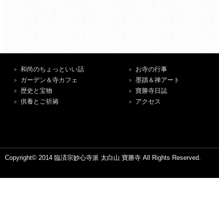
和尚のちょっといい話
お寺の行事
ガーデン＆寺カフェ
墨蹟＆禅アート
歴史と宝物
寶勝寺日誌
供養とご祈祷
アクセス
Copyright© 2014 臨済宗妙心寺派 太白山 寶勝寺 All Rights Reserved.