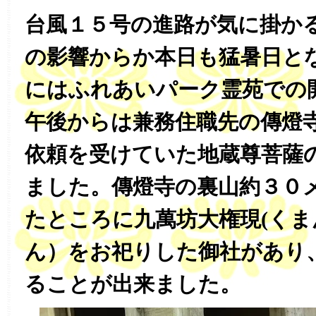
台風１５号の進路が気に掛か
の影響からか本日も猛暑日と
にはふれあいパーク霊苑での
午後からは兼務住職先の傳燈
依頼を受けていた地蔵尊菩薩
ました。傳燈寺の裏山約３０
たところに九萬坊大権現(く
ん）をお祀りした御社があり
ることが出来ました。