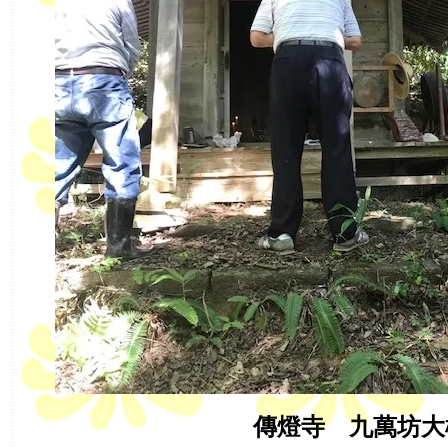
傳燈寺 九萬坊大