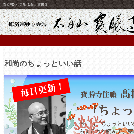
臨済宗妙心寺派 太白山 寳勝寺
和尚のちょっといい話