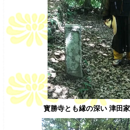
寳勝寺とも縁の深い 津田