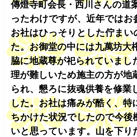
傳燈寺町会長・西川さんの道
ったわけですが、近年ではお
お社はひっそりとした佇まい
た。お御堂の中には九萬坊大
脇に地蔵尊が祀られていまし
理が難しいため施主の方が地
られ、懇ろに抜魂供養を修業
した。お社は痛みが酷く、特
ちかけた状況でしたので今後
いと思っています。山を下り