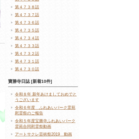
第４７３８話
第４７３７話
第４７３６話
第４７３５話
第４７３４話
第４７３３話
第４７３２話
第４７３１話
第４７３０話
寶勝寺日誌 [新着10件]
令和８年 新年あけましておめでと
うございます
令和６年度 ふれあいパーク霊苑
慰霊祭のご報告
令和５年度宝勝寺ふれあいパーク
霊苑合同慰霊祭動画
アートサクレ芸術祭2019 動画