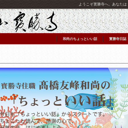
ようこそ寳勝寺へ。あなたは [C
和尚のちょっといい話
寳勝寺日誌