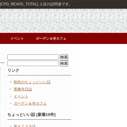
PD_READS_TOTAL] 人目の訪問者です。
イベント
ガーデン＆寺カフェ
検
索:
検
索:
リンク
和尚のちょっといい話
寳勝寺日誌
イベント
ガーデン＆寺カフェ
ちょっといい話 [新着10件]
第４７３９話