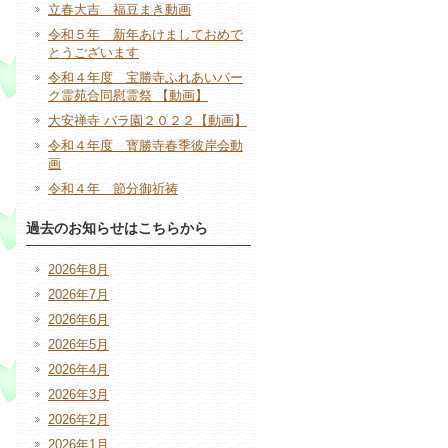
立春大吉 福豆まき動画
令和５年 新年あけましておめで
とうございます
令和４年度 宝勝寺ふれあいパー
ク霊苑合同慰霊祭 【動画】
大安禅寺 バラ園２０２２【動画】
令和４年度 寳勝寺春季彼岸会動
画
令和４年 節分御祈祷
過去のお知らせはこちらから
2026年8月
2026年7月
2026年6月
2026年5月
2026年4月
2026年3月
2026年2月
2026年1月