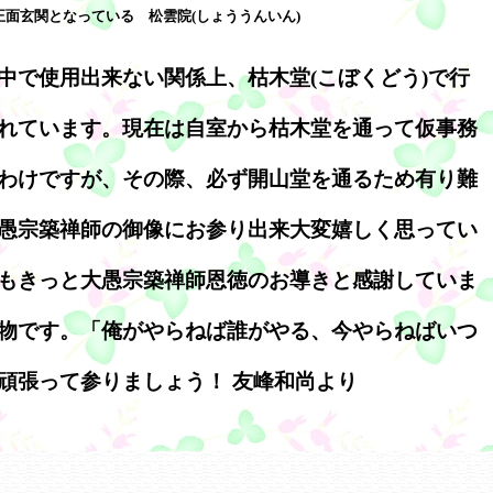
正面玄関となっている 松雲院(しょううんいん)
中で使用出来ない関係上、枯木堂(こぼくどう)で行
れています。現在は自室から枯木堂を通って仮事務
わけですが、その際、必ず開山堂を通るため有り難
愚宗築禅師の御像にお参り出来大変嬉しく思ってい
もきっと大愚宗築禅師恩徳のお導きと感謝していま
物です。「俺がやらねば誰がやる、今やらねばいつ
頑張って参りましょう！ 友峰和尚より