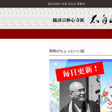
臨済宗妙心寺派 太白山 寳勝寺
和尚のちょっといい話