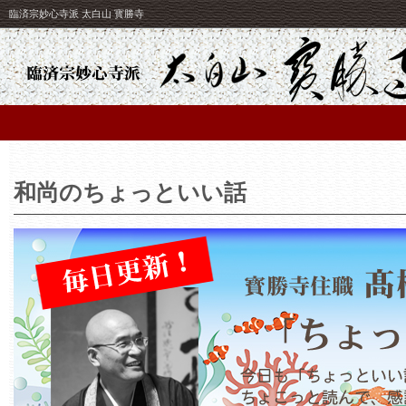
臨済宗妙心寺派 太白山 寳勝寺
和尚のちょっといい話