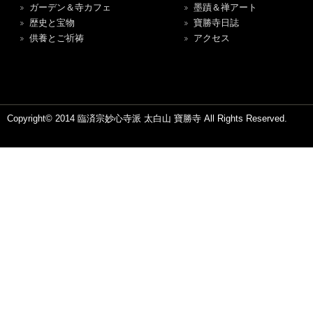
ガーデン＆寺カフェ
墨蹟＆禅アート
歴史と宝物
寶勝寺日誌
供養とご祈祷
アクセス
Copyright© 2014 臨済宗妙心寺派 太白山 寶勝寺 All Rights Reserved.