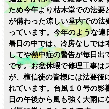
ため今年より枯木堂での法要
が備わった涼しい堂内での法
っています。今年のような連
暑日の中では、冷房なしでは
してや熱中症の警告が毎日出
です。お盆休暇で修理工事は
が、檀信徒の皆様には法要後
れています。台風１０号の影
日の午後から風も強く大雨に