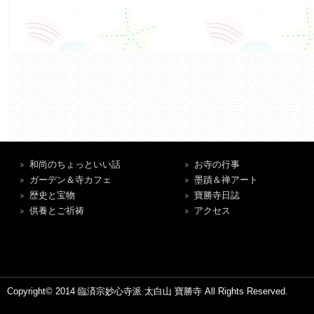
和尚のちょっといい話
お寺の行事
ガーデン＆寺カフェ
墨蹟＆禅アート
歴史と宝物
寶勝寺日誌
供養とご祈祷
アクセス
Copyright© 2014 臨済宗妙心寺派 太白山 寶勝寺 All Rights Reserved.