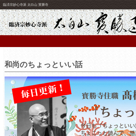
臨済宗妙心寺派 太白山 寳勝寺
和尚のちょっといい話