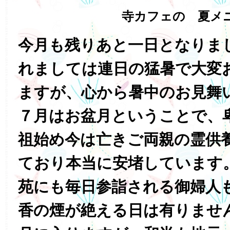
寺カフェの 夏メ
今月も残りあと一日となりま
れましては連日の猛暑で大変
ますが、心から暑中のお見舞
７月はお盆月ということで、
祖始め今は亡きご両親の霊供
ており本当に安堵しています
苑にも毎日参詣される御婦人
香の煙が絶える日は有りませ