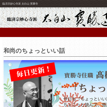
臨済宗妙心寺派 太白山 寳勝寺
和尚のちょっといい話