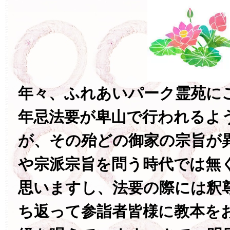
年々、ふれあいパーク霊苑に
年忌法要が卑山で行われるよ
が、その殆どの御家の宗旨が
や宗派宗旨を問う時代では無
思いますし、法要の際には釈
ち返って参詣者皆様に教本を