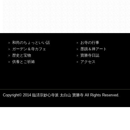
和尚のちょっといい話
お寺の行事
ガーデン＆寺カフェ
墨蹟＆禅アート
歴史と宝物
寶勝寺日誌
供養とご祈祷
アクセス
Copyright© 2014 臨済宗妙心寺派 太白山 寶勝寺 All Rights Reserved.