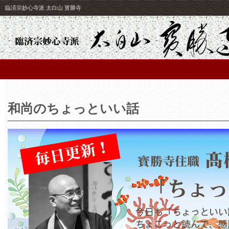
臨済宗妙心寺派 太白山 寳勝寺
和尚のちょっといい話