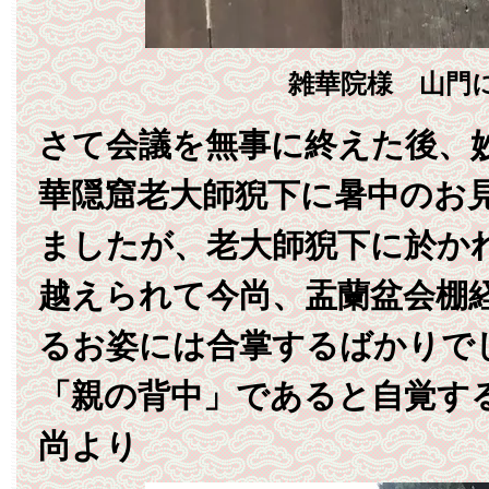
雑華院様 山門
さて会議を無事に終えた後、
華隠窟老大師猊下に暑中のお
ましたが、老大師猊下に於か
越えられて今尚、盂蘭盆会棚
るお姿には合掌するばかりで
「親の背中」であると自覚す
尚より