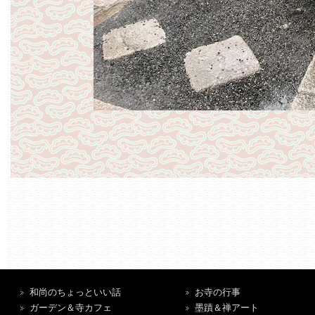
和尚のちょっといい話
お寺の行事
ガーデン＆寺カフェ
墨蹟＆禅アート