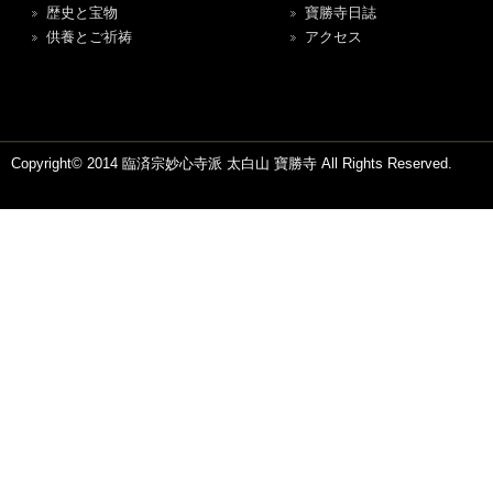
歴史と宝物
寶勝寺日誌
供養とご祈祷
アクセス
Copyright© 2014 臨済宗妙心寺派 太白山 寶勝寺 All Rights Reserved.