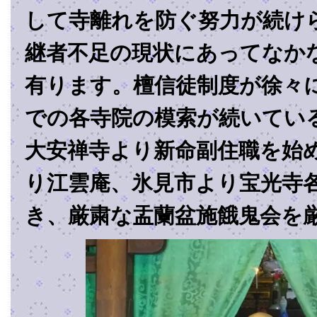
して寺離れを防ぐ努力が続け
継者不足の現状にあってなか
有ります。檀信徒制度が徐々
での各寺院の模索が続いてい
大安禅寺より新命副住職を始
り江雲庵、氷見市より宝光寺
き、厳粛な盂蘭盆施餓鬼会を