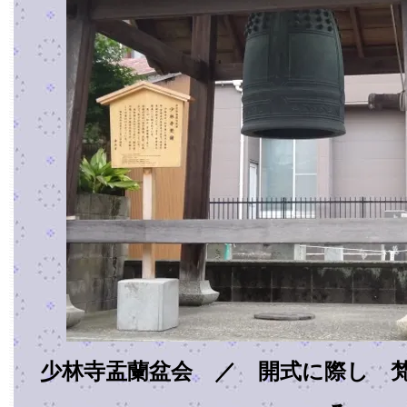
少林寺盂蘭盆会 ／ 開式に際し 