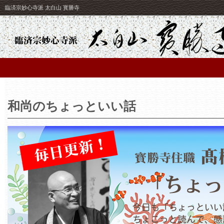
臨済宗妙心寺派 太白山 寳勝寺
和尚のちょっといい話