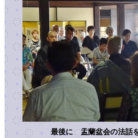
最後に 盂蘭盆会の法話