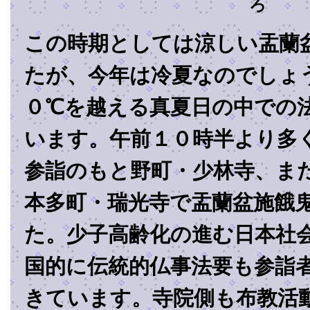
ろ
この時期としては涼しい盂蘭
たが、今年は冷夏なのでしょう
０℃を越える真夏日の中での
います。午前１０時半より多
参詣のもと野町・少林寺、ま
本多町・瑞光寺で盂蘭盆施餓
た。少子高齢化の進む日本社
国的に伝統的仏事法要も参詣
きています。寺院側も布教活