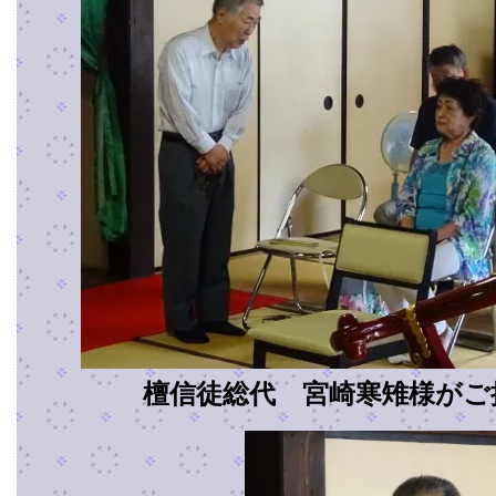
檀信徒総代 宮崎寒雉様がご