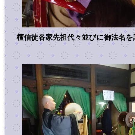
檀信徒各家先祖代々並びに御法名を