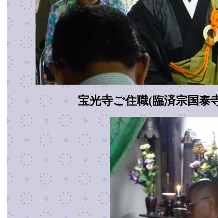
宝光寺ご住職(臨済宗国泰