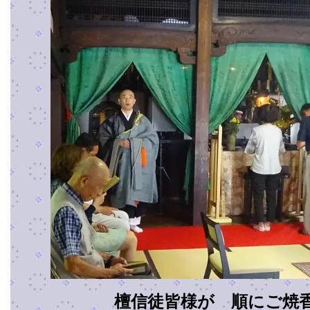
檀信徒皆様が 順にご焼