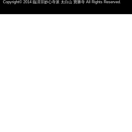
Copyright© 2014 臨済宗妙心寺派 太白山 寶勝寺 All Rights Reserved.