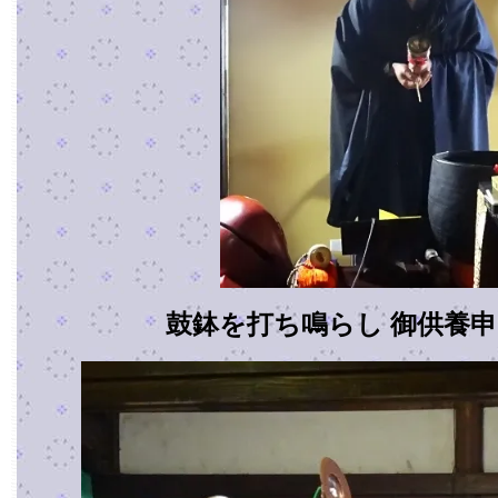
鼓鉢を打ち鳴らし 御供養