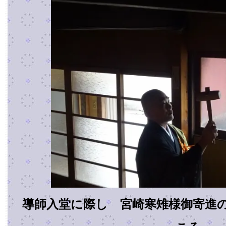
導師入堂に際し 宮崎寒雉様御寄進