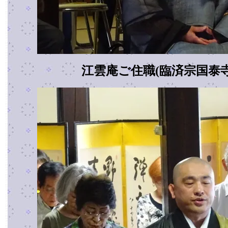
江雲庵ご住職(臨済宗国泰