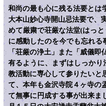
和尚の最も心に残る法要とは
大本山妙心寺開山忌法要で、
めて厳粛で荘厳な法堂(はっと
に感動したのを今でも忘れる
「荘厳の浄土」また「威儀即
有るように、まずはしっかり
教活動に専心して参りたいと
て、本年も金沢寺院４ヶ寺の
て無事に円成する事が出来ま