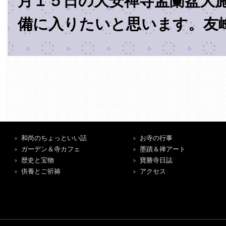
月１５日の大安禅寺盂蘭盆大
備に入りたいと思います。友
和尚のちょっといい話
お寺の行事
ガーデン＆寺カフェ
墨蹟＆禅アート
歴史と宝物
寶勝寺日誌
供養とご祈祷
アクセス