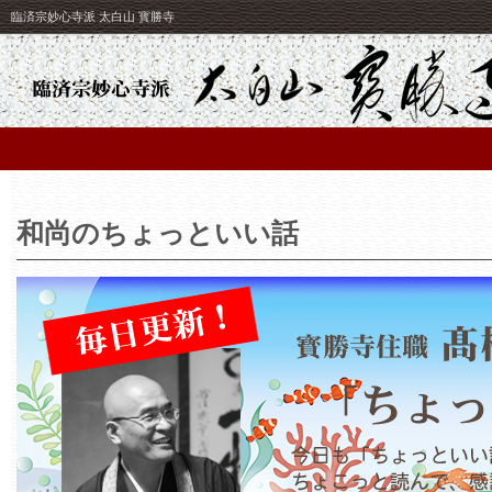
臨済宗妙心寺派 太白山 寳勝寺
和尚のちょっといい話