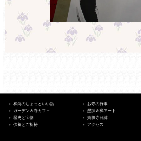
和尚のちょっといい話
お寺の行事
ガーデン＆寺カフェ
墨蹟＆禅アート
歴史と宝物
寶勝寺日誌
供養とご祈祷
アクセス