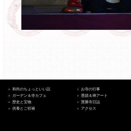
和尚のちょっといい話
お寺の行事
ガーデン＆寺カフェ
墨蹟＆禅アート
歴史と宝物
寶勝寺日誌
供養とご祈祷
アクセス