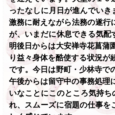
ったなしに月日が進んでいき
激務に耐えながら法務の遂行
が、いまだに休息できる気配
明後日からは大安禅寺花菖蒲
り益々身体を酷使する状況が
です。今日は野町・少林寺で
午後からは留守中の事務処理
いなことにこのところ気持ち
れ、スムーズに宿題の仕事を