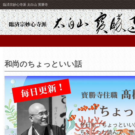
臨済宗妙心寺派 太白山 寳勝寺
和尚のちょっといい話