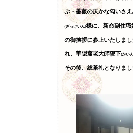
ぶ・薔薇の仄かな匂いさえ
様に、新命副住職
(ざっけいん)
の御挨拶に参上いたしまし
れ、華隠窟老大師猊下
(かい
その後、総茶礼となりまし