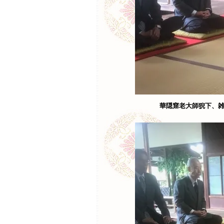
華隠窟老大師猊下、雑