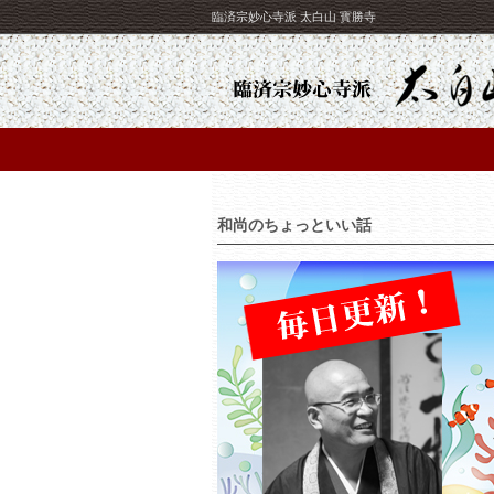
臨済宗妙心寺派 太白山 寳勝寺
和尚のちょっといい話