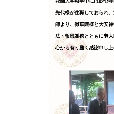
花園大学就学中には妙心寺
先代様が住職しておられ、
師より、雑華院様と大安禅
法・報恩謝徳とともに老大
心から有り難く感謝申し上