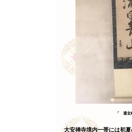
「 通玄
大安禅寺境内一帯には初夏