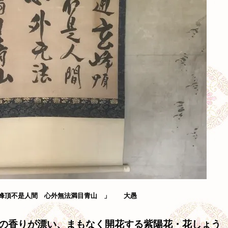
峰頂不是人間 心外無法満目青山 」 大愚
の香りが漂い、まもなく開花する紫陽花・花しょう