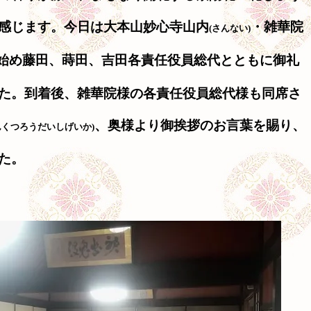
感じます。今日は大本山妙心寺山内
・雑華院
(さんない)
始め藤田、蒔田、吉田各責任役員総代とともに御礼
た。到着後、雑華院様の各責任役員総代様も同席さ
、奥様より御挨拶のお言葉を賜り、
んくつろうだいしげいか)
た。