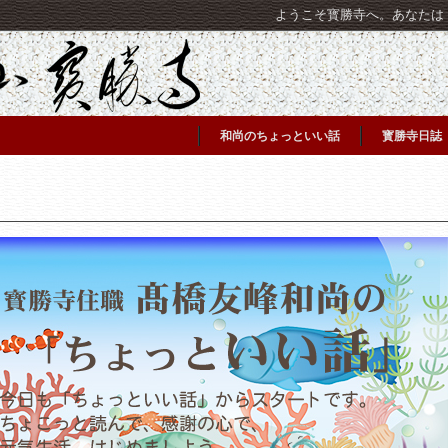
ようこそ寳勝寺へ。あなたは [C
和尚のちょっといい話
寳勝寺日誌