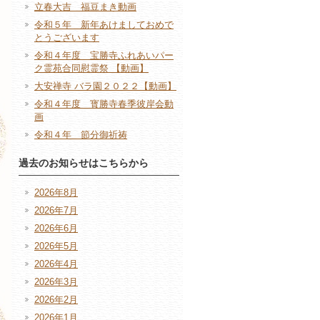
立春大吉 福豆まき動画
令和５年 新年あけましておめで
とうございます
令和４年度 宝勝寺ふれあいパー
ク霊苑合同慰霊祭 【動画】
大安禅寺 バラ園２０２２【動画】
令和４年度 寳勝寺春季彼岸会動
画
令和４年 節分御祈祷
過去のお知らせはこちらから
2026年8月
2026年7月
2026年6月
2026年5月
2026年4月
2026年3月
2026年2月
2026年1月