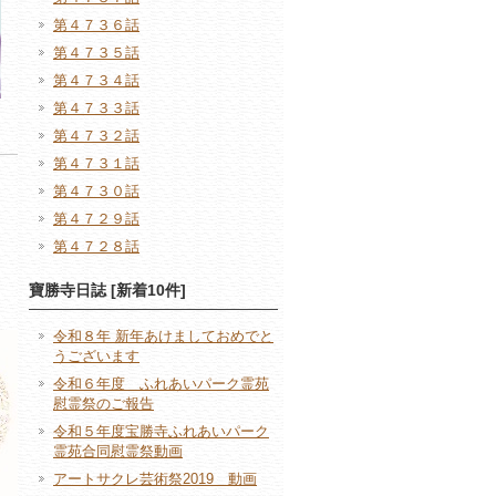
第４７３６話
第４７３５話
第４７３４話
第４７３３話
第４７３２話
第４７３１話
第４７３０話
第４７２９話
第４７２８話
寶勝寺日誌 [新着10件]
令和８年 新年あけましておめでと
うございます
令和６年度 ふれあいパーク霊苑
慰霊祭のご報告
令和５年度宝勝寺ふれあいパーク
霊苑合同慰霊祭動画
アートサクレ芸術祭2019 動画