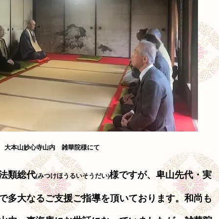
大本山妙心寺山内 雑華院様にて
法類総代
様ですが、卑山先代・実
(みつけほうるいそうだい)
で多大なるご支援ご指導を頂いております。和尚も