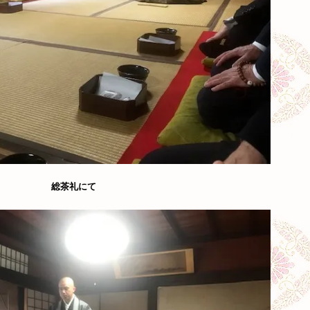
総茶礼にて