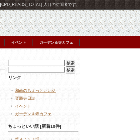
PD_READS_TOTAL] 人目の訪問者です。
イベント
ガーデン＆寺カフェ
検
索:
検
索:
リンク
和尚のちょっといい話
寳勝寺日誌
イベント
ガーデン＆寺カフェ
ちょっといい話 [新着10件]
第４７３７話