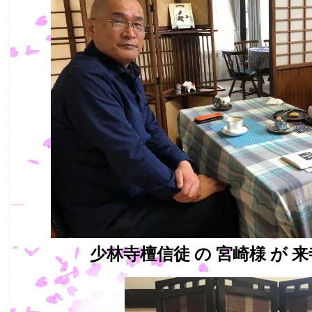
少林寺檀信徒
の
宮崎様
が
来