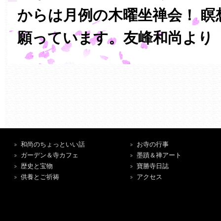
からは月例の木曜坐禅会！ 瞑
願っています。友峰和尚より
和尚のちょっといい話
お寺の行事
ガーデン＆寺カフェ
墨蹟＆禅アート
歴史と宝物
寶勝寺日誌
供養とご祈祷
アクセス