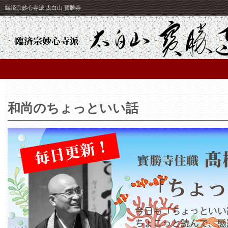
臨済宗妙心寺派 太白山 寳勝寺
和尚のちょっといい話