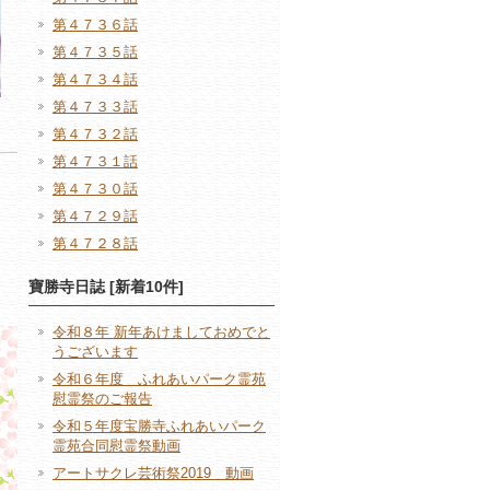
第４７３６話
第４７３５話
第４７３４話
第４７３３話
第４７３２話
第４７３１話
第４７３０話
第４７２９話
第４７２８話
寶勝寺日誌 [新着10件]
令和８年 新年あけましておめでと
うございます
令和６年度 ふれあいパーク霊苑
慰霊祭のご報告
令和５年度宝勝寺ふれあいパーク
霊苑合同慰霊祭動画
アートサクレ芸術祭2019 動画