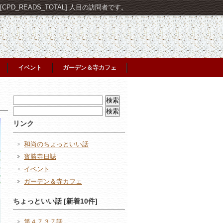
PD_READS_TOTAL] 人目の訪問者です。
イベント
ガーデン＆寺カフェ
検
索:
検
索:
リンク
和尚のちょっといい話
寳勝寺日誌
イベント
ガーデン＆寺カフェ
ちょっといい話 [新着10件]
第４７３７話