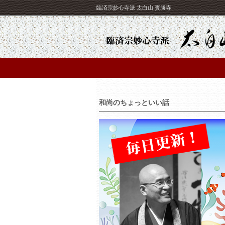
臨済宗妙心寺派 太白山 寳勝寺
和尚のちょっといい話