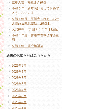
立春大吉 福豆まき動画
令和５年 新年あけましておめで
とうございます
令和４年度 宝勝寺ふれあいパー
ク霊苑合同慰霊祭 【動画】
大安禅寺 バラ園２０２２【動画】
令和４年度 寳勝寺春季彼岸会動
画
令和４年 節分御祈祷
過去のお知らせはこちらから
2026年8月
2026年7月
2026年6月
2026年5月
2026年4月
2026年3月
2026年2月
2026年1月