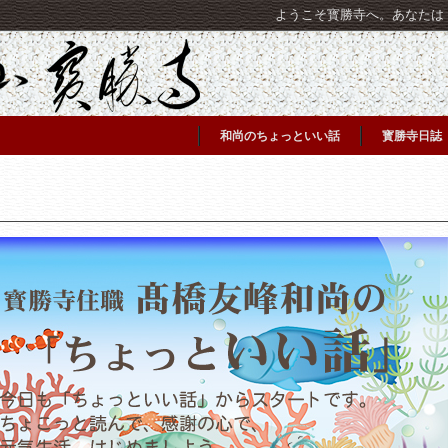
ようこそ寳勝寺へ。あなたは [C
和尚のちょっといい話
寳勝寺日誌