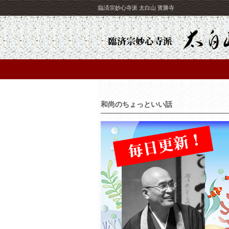
臨済宗妙心寺派 太白山 寳勝寺
和尚のちょっといい話