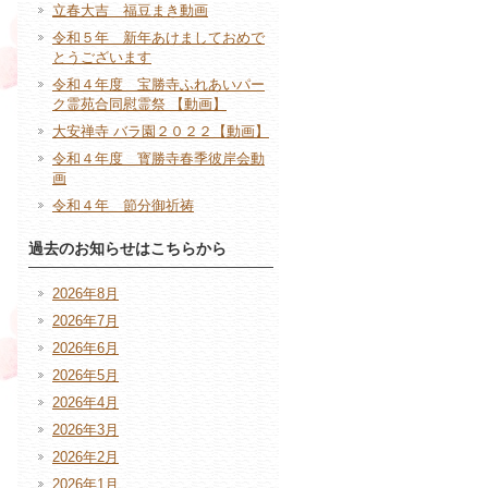
立春大吉 福豆まき動画
令和５年 新年あけましておめで
とうございます
令和４年度 宝勝寺ふれあいパー
ク霊苑合同慰霊祭 【動画】
大安禅寺 バラ園２０２２【動画】
令和４年度 寳勝寺春季彼岸会動
画
令和４年 節分御祈祷
過去のお知らせはこちらから
2026年8月
2026年7月
2026年6月
2026年5月
2026年4月
2026年3月
2026年2月
2026年1月