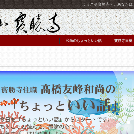
ようこそ寳勝寺へ。あなたは [C
和尚のちょっといい話
寳勝寺日誌