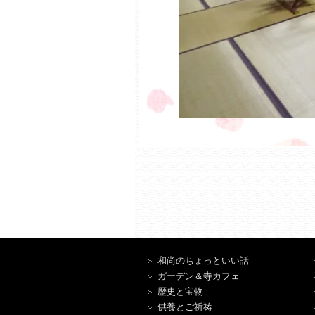
和尚のちょっといい話
ガーデン＆寺カフェ
歴史と宝物
供養とご祈祷