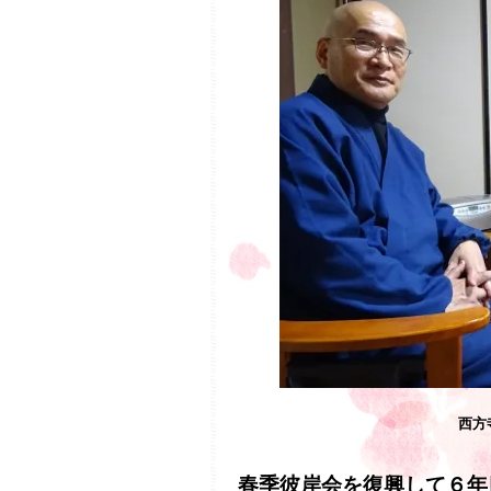
西方
春季彼岸会を復興して６年