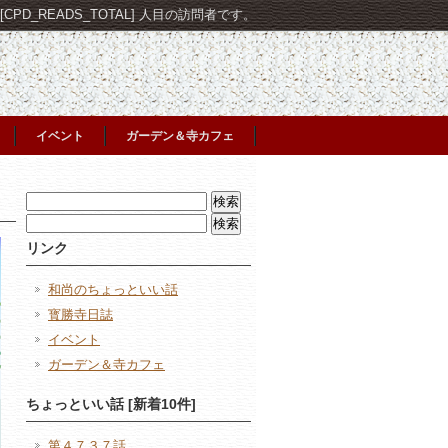
PD_READS_TOTAL] 人目の訪問者です。
イベント
ガーデン＆寺カフェ
検
索:
検
索:
リンク
和尚のちょっといい話
寳勝寺日誌
イベント
ガーデン＆寺カフェ
ちょっといい話 [新着10件]
第４７３７話