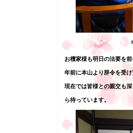
お檀家様も明日の法要を前
年前に本山より辞令を受け
現在では皆様との親交も深
ら待っています。