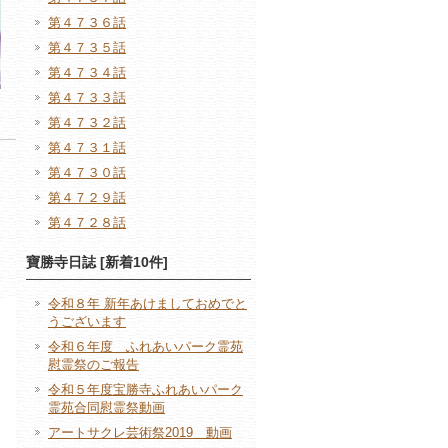
第４７３６話
第４７３５話
第４７３４話
第４７３３話
第４７３２話
第４７３１話
第４７３０話
第４７２９話
第４７２８話
寶勝寺日誌 [新着10件]
令和８年 新年あけましておめでと
うございます
令和６年度 ふれあいパーク霊苑
慰霊祭のご報告
令和５年度宝勝寺ふれあいパーク
霊苑合同慰霊祭動画
アートサクレ芸術祭2019 動画