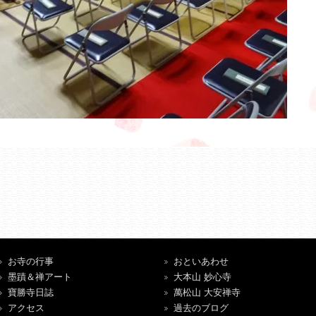
お寺の行事
おといあわせ
墨蹟＆禅アート
大本山 妙心寺
寶勝寺日誌
萬松山 大安禅寺
アクセス
過去のブログ