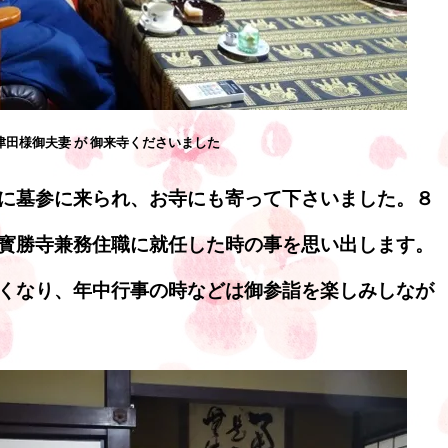
津田様御夫妻 が 御来寺くださいました
に墓参に来られ、お寺にも寄って下さいました。８
寳勝寺兼務住職に就任した時の事を思い出します。
くなり、年中行事の時などは御参詣を楽しみしなが