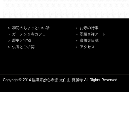
和尚のちょっといい話
お寺の行事
ガーデン＆寺カフェ
墨蹟＆禅アート
歴史と宝物
寶勝寺日誌
供養とご祈祷
アクセス
Copyright© 2014 臨済宗妙心寺派 太白山 寶勝寺 All Rights Reserved.