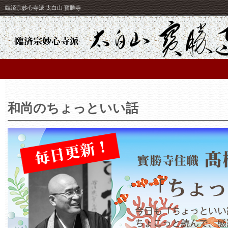
臨済宗妙心寺派 太白山 寳勝寺
和尚のちょっといい話