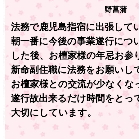
野菖蒲
法務で鹿児島指宿に出張して
朝一番に今後の事業遂行につ
した後、お檀家様の年忌お参
新命副住職に法務をお願いし
お檀家様との交流が少なくな
遂行故出来るだけ時間をとっ
大切にしています。