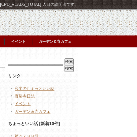
PD_READS_TOTAL] 人目の訪問者です。
イベント
ガーデン＆寺カフェ
検
索:
検
索:
リンク
和尚のちょっといい話
寳勝寺日誌
イベント
ガーデン＆寺カフェ
ちょっといい話 [新着10件]
第４７３８話