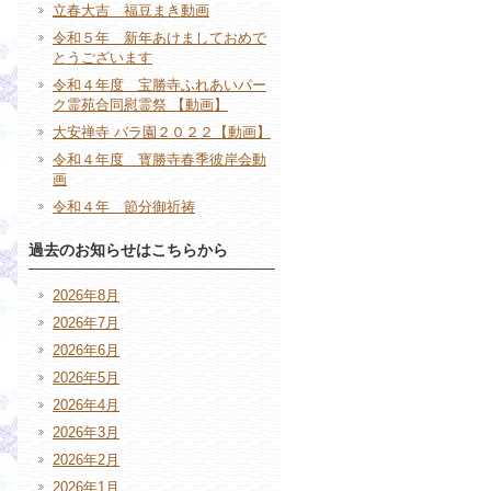
立春大吉 福豆まき動画
令和５年 新年あけましておめで
とうございます
令和４年度 宝勝寺ふれあいパー
ク霊苑合同慰霊祭 【動画】
大安禅寺 バラ園２０２２【動画】
令和４年度 寳勝寺春季彼岸会動
画
令和４年 節分御祈祷
過去のお知らせはこちらから
2026年8月
2026年7月
2026年6月
2026年5月
2026年4月
2026年3月
2026年2月
2026年1月