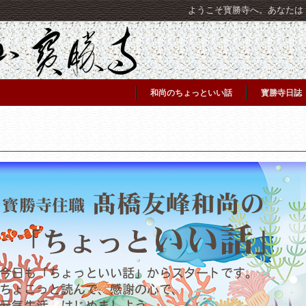
ようこそ寳勝寺へ。あなたは [C
和尚のちょっといい話
寳勝寺日誌