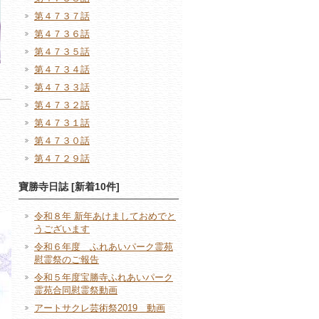
第４７３７話
第４７３６話
第４７３５話
第４７３４話
第４７３３話
第４７３２話
第４７３１話
第４７３０話
第４７２９話
寶勝寺日誌 [新着10件]
令和８年 新年あけましておめでと
うございます
令和６年度 ふれあいパーク霊苑
慰霊祭のご報告
令和５年度宝勝寺ふれあいパーク
霊苑合同慰霊祭動画
アートサクレ芸術祭2019 動画