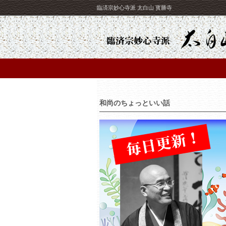
臨済宗妙心寺派 太白山 寳勝寺
和尚のちょっといい話