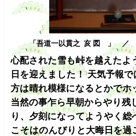
「吾道一以貫之 亥 図 」 ／
心配された雪も峠を越えたよ
日を迎えました！ 天気予報で
方は晴れ模様になるとかでホ
当然の事乍ら早朝からやり残
り、夕刻になってようやく総
こそはのんびりと大晦日を過