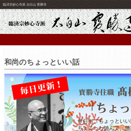
臨済宗妙心寺派 太白山 寳勝寺
和尚のちょっといい話