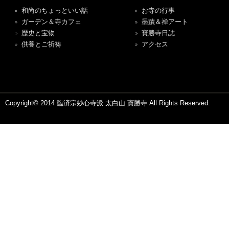
和尚のちょっといい話
お寺の行事
ガーデン＆寺カフェ
墨蹟＆禅アート
歴史と宝物
寶勝寺日誌
供養とご祈祷
アクセス
Copyright© 2014 臨済宗妙心寺派 太白山 寶勝寺 All Rights Reserved.