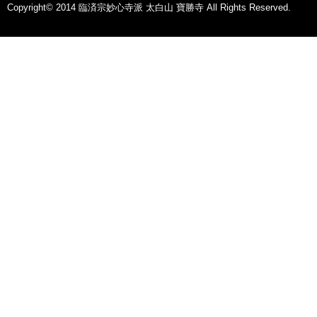
Copyright© 2014 臨済宗妙心寺派 太白山 寶勝寺 All Rights Reserved.