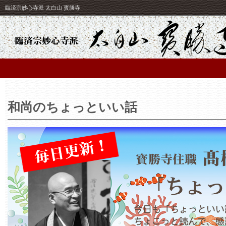
臨済宗妙心寺派 太白山 寳勝寺
和尚のちょっといい話