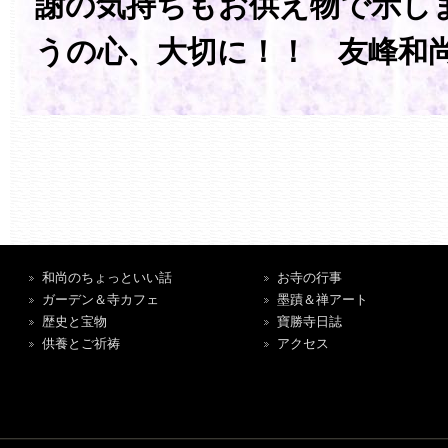
謝の気持ちもお供え物で示し
うの心、大切に！！ 友峰和
和尚のちょっといい話
お寺の行事
ガーデン＆寺カフェ
墨蹟＆禅アート
歴史と宝物
寶勝寺日誌
供養とご祈祷
アクセス