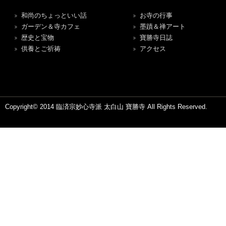
和尚のちょっといい話
お寺の行事
ガーデン＆寺カフェ
墨蹟＆禅アート
歴史と宝物
寶勝寺日誌
供養とご祈祷
アクセス
Copyright© 2014 臨済宗妙心寺派 太白山 寶勝寺 All Rights Reserved.