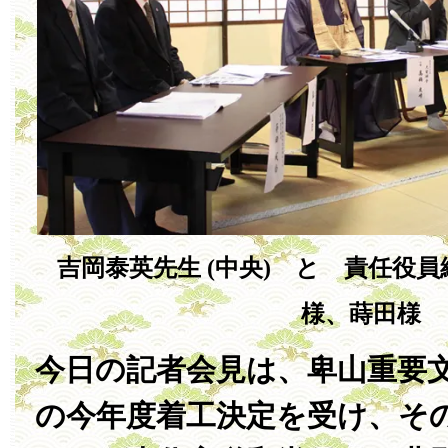
吉岡泰英先生 (中央) と 責任役
様、蒔田様
今日の記者会見は、卑山重要文
の今年度着工決定を受け、そ