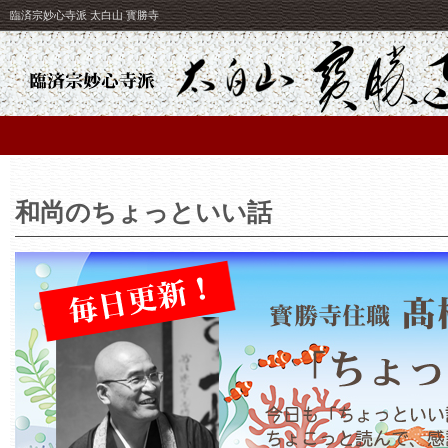
臨済宗妙心寺派 太白山 寳勝寺
和尚のちょっといい話