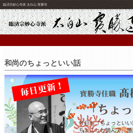
臨済宗妙心寺派 太白山 寳勝寺
和尚のちょっといい話