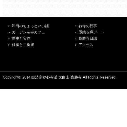
和尚のちょっといい話
お寺の行事
ガーデン＆寺カフェ
墨蹟＆禅アート
歴史と宝物
寶勝寺日誌
供養とご祈祷
アクセス
Copyright© 2014 臨済宗妙心寺派 太白山 寶勝寺 All Rights Reserved.