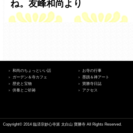
ね。友峰和尚より
和尚のちょっといい話
お寺の行事
ガーデン＆寺カフェ
墨蹟＆禅アート
歴史と宝物
寶勝寺日誌
供養とご祈祷
アクセス
Copyright© 2014 臨済宗妙心寺派 太白山 寶勝寺 All Rights Reserved.