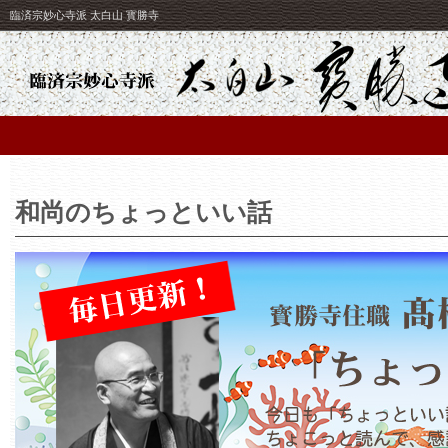
臨済宗妙心寺派 太白山 寳勝寺
和尚のちょっといい話